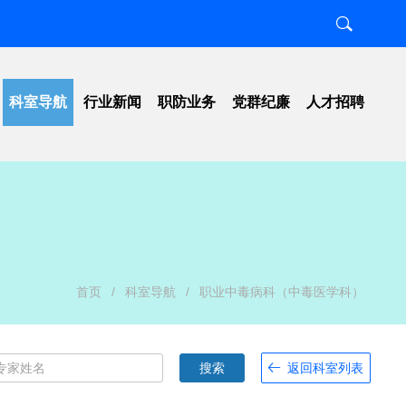
科室导航
行业新闻
职防业务
党群纪廉
人才招聘
置
职业卫生
工作动态
知
放射卫生
工会组织
南
项目工作
纪检监察
图
检测评价
行风建设
号
科研教学
清廉医院
示
学习宣传
首页
/
科室导航
/
职业中毒病科（中毒医学科）
搜索
返回科室列表