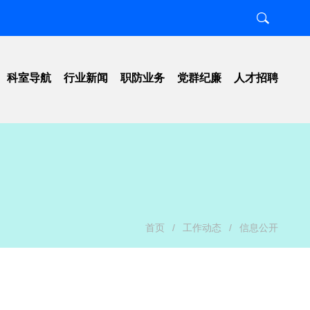
科室导航
行业新闻
职防业务
党群纪廉
人才招聘
置
职业卫生
工作动态
知
放射卫生
工会组织
南
项目工作
纪检监察
图
检测评价
行风建设
号
科研教学
清廉医院
示
学习宣传
首页
/
工作动态
/
信息公开