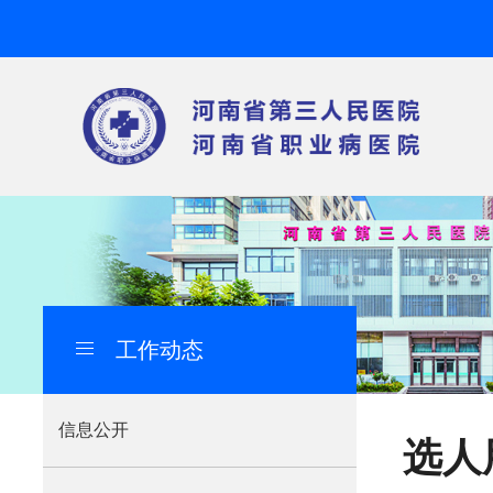
工作动态
导
航
痕
信息公开
选人
迹