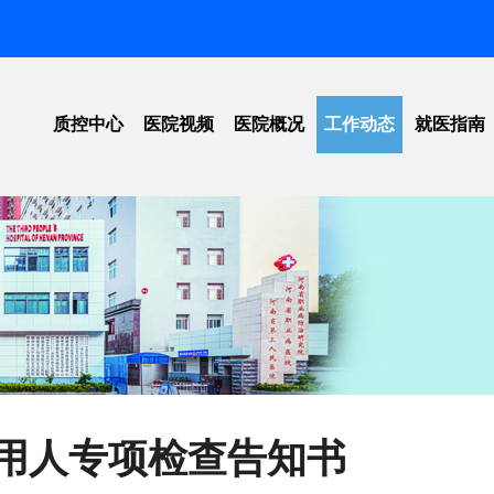
质控中心
医院视频
医院概况
工作动态
就医指南
工作动态
医院简介
信息公开
医院位
法律法规
领导团队
招标公告
就医须
标准下载
愿景规划
医院新闻
医保指
单位荣誉
学术活动
院内导
组织架构
科普教育
预约挂
重点实验室
学会动态
价格公
用人专项检查告知书