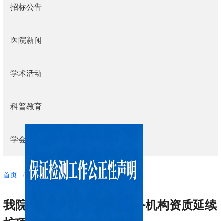
招标公告
医院新闻
学术活动
科普教育
学会动态
导
首页
/
工作动态
/
医院新闻
航
痕
我院通过放射卫生技术服务机构资质延续
迹