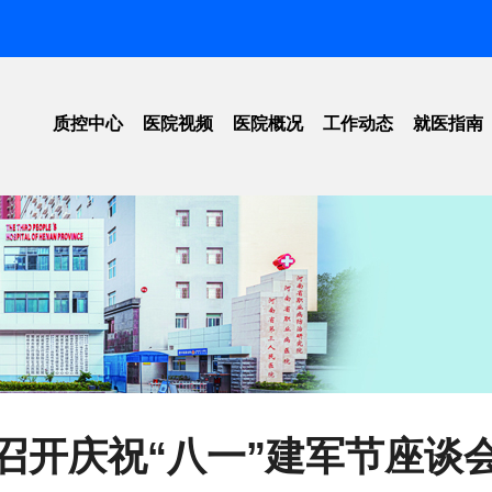
质控中心
医院视频
医院概况
工作动态
就医指南
工作动态
医院简介
信息公开
医院位
法律法规
领导团队
招标公告
就医须
标准下载
愿景规划
医院新闻
医保指
单位荣誉
学术活动
院内导
组织架构
科普教育
预约挂
重点实验室
学会动态
价格公
召开庆祝“八一”建军节座谈