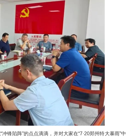
锋陷阵”的点点滴滴，并对大家在“7·20郑州特大暴雨”中