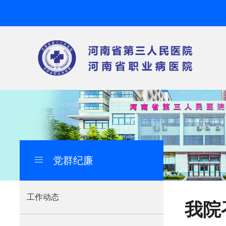
党群纪廉
导
航
痕
工作动态
我院
迹